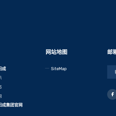
网站地图
邮
阳成
SiteMap
示
态
向
阳成集团官网