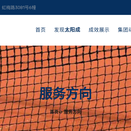
虹梅路3081号6幢
首页
发现
太阳成
成效展示
集团
服务方向
首页
服务方向