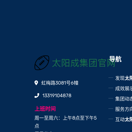
导航
发现
太
虹梅路3081号6幢
成效展
13319104878
集团动
上班时间
服务方
周一至周六：上午8点至下午5
互动
太
点