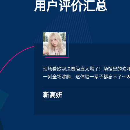
用户评价汇总
决赛简直太燃了！场馆里的欢呼声震耳欲聋，球员绝杀那
腾，这体验一辈子都忘不了～🌟