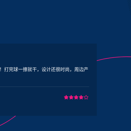
尚，周边产
买的足球训练套装隔天就到货了，护腿
发了训练视频，新手也能轻松上手～⚽
田仪琳