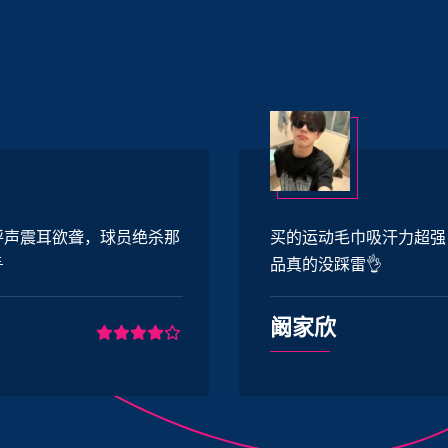
买的运动毛巾吸汗力超强！打完球一擦就干，设计还很时
品真的没踩雷👌
阚家欣