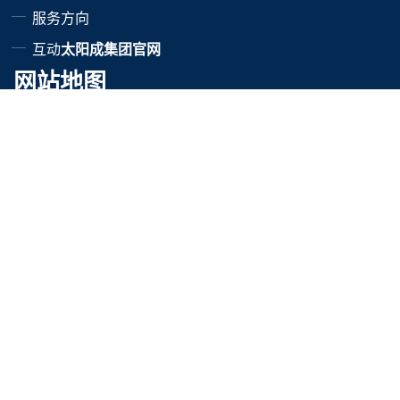
服务方向
互动
太阳成集团官网
网站地图
SiteMap
邮箱订阅