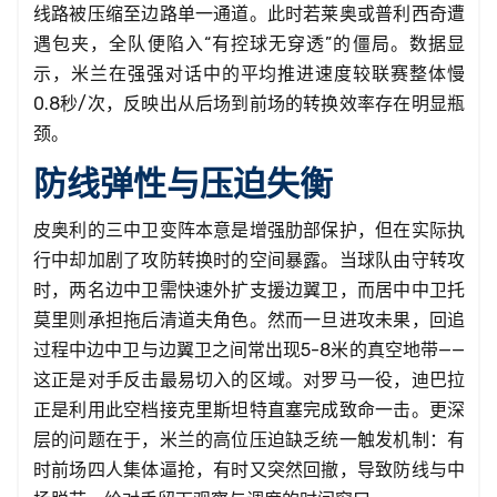
线路被压缩至边路单一通道。此时若莱奥或普利西奇遭
遇包夹，全队便陷入“有控球无穿透”的僵局。数据显
示，米兰在强强对话中的平均推进速度较联赛整体慢
0.8秒/次，反映出从后场到前场的转换效率存在明显瓶
颈。
防线弹性与压迫失衡
皮奥利的三中卫变阵本意是增强肋部保护，但在实际执
行中却加剧了攻防转换时的空间暴露。当球队由守转攻
时，两名边中卫需快速外扩支援边翼卫，而居中中卫托
莫里则承担拖后清道夫角色。然而一旦进攻未果，回追
过程中边中卫与边翼卫之间常出现5-8米的真空地带——
这正是对手反击最易切入的区域。对罗马一役，迪巴拉
正是利用此空档接克里斯坦特直塞完成致命一击。更深
层的问题在于，米兰的高位压迫缺乏统一触发机制：有
时前场四人集体逼抢，有时又突然回撤，导致防线与中