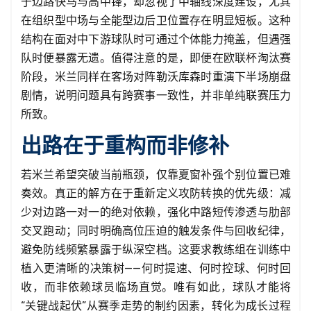
于边路快马与高中锋，却忽视了中轴线深度建设，尤其
在组织型中场与全能型边后卫位置存在明显短板。这种
结构在面对中下游球队时可通过个体能力掩盖，但遇强
队时便暴露无遗。值得注意的是，即便在欧联杯淘汰赛
阶段，米兰同样在客场对阵勒沃库森时重演下半场崩盘
剧情，说明问题具有跨赛事一致性，并非单纯联赛压力
所致。
出路在于重构而非修补
若米兰希望突破当前瓶颈，仅靠夏窗补强个别位置已难
奏效。真正的解方在于重新定义攻防转换的优先级：减
少对边路一对一的绝对依赖，强化中路短传渗透与肋部
交叉跑动；同时明确高位压迫的触发条件与回收纪律，
避免防线频繁暴露于纵深空档。这要求教练组在训练中
植入更清晰的决策树——何时提速、何时控球、何时回
收，而非依赖球员临场直觉。唯有如此，球队才能将
“关键战起伏”从赛季走势的制约因素，转化为成长过程