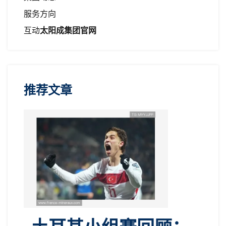
服务方向
互动
太阳成集团官网
推荐文章