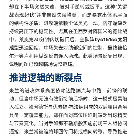
却在下半场突然失速，被对手逆转或扳平。这种“关键
战表现起伏”并非偶然失误堆叠，而是暴露出体系层面
的结构性矛盾：进攻端依赖个体灵光一现，防守端缺乏
持续高压下的稳定性。尤其在圣西罗对阵国米的德比战
中，莱奥第30分钟内切破门后，全队阵
tyc151cc太阳
成
型迅速回缩，中场失去对肋部空间的控制，最终被恰
尔汗奥卢利用纵深反击连入两球。此类场景反复出现，
说明问题已超越临场调整范畴。
推进逻辑的断裂点
米兰的进攻体系高度依赖边路爆点与中路二前锋的联
动，但当中场无法有效衔接前后场时，这一模式极易陷
入孤立。赖因德斯与优素福·福法纳组成的双后腰组合虽
具备一定覆盖能力，却在面对高位压迫时缺乏出球精度
与节奏变化。当对手如那不勒斯般实施前场三人组协同
逼抢，米兰常被迫将球回传门将或横向转移，导致推进