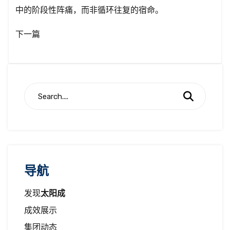
中的阶段性阵痛，而非循环往复的宿命。
下一篇
导航
发现
太阳成
成效展示
集团动态