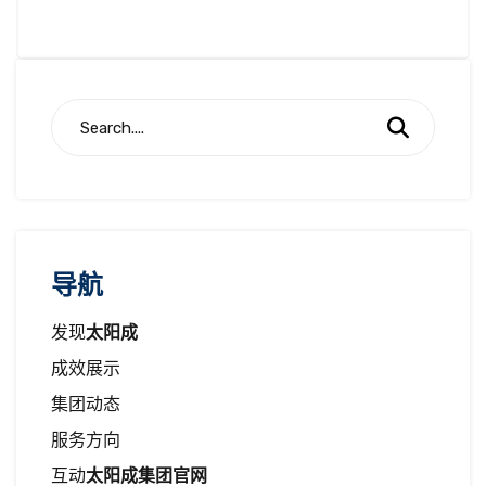
导航
发现
太阳成
成效展示
集团动态
服务方向
互动
太阳成集团官网