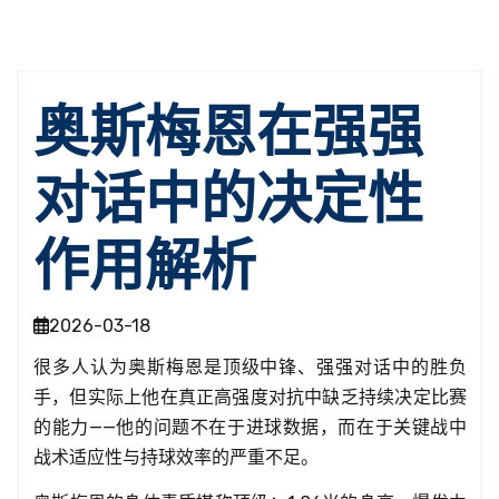
奥斯梅恩在强强
对话中的决定性
作用解析
2026-03-18
很多人认为奥斯梅恩是顶级中锋、强强对话中的胜负
手，但实际上他在真正高强度对抗中缺乏持续决定比赛
的能力——他的问题不在于进球数据，而在于关键战中
战术适应性与持球效率的严重不足。