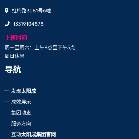
虹梅路3081号6幢
13319104878
上班时间
周一至周六：上午8点至下午5点
周日休息
导航
发现
太阳成
成效展示
集团动态
服务方向
互动
太阳成集团官网