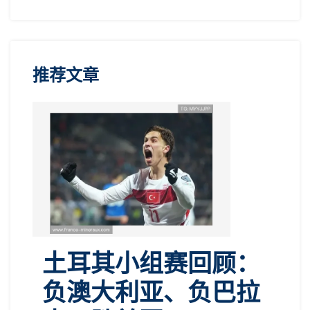
推荐文章
土耳其小组赛回顾：
负澳大利亚、负巴拉