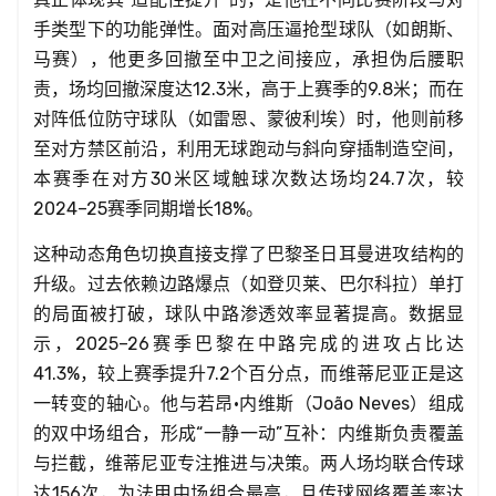
手类型下的功能弹性。面对高压逼抢型球队（如朗斯、
马赛），他更多回撤至中卫之间接应，承担伪后腰职
责，场均回撤深度达12.3米，高于上赛季的9.8米；而在
对阵低位防守球队（如雷恩、蒙彼利埃）时，他则前移
至对方禁区前沿，利用无球跑动与斜向穿插制造空间，
本赛季在对方30米区域触球次数达场均24.7次，较
2024–25赛季同期增长18%。
这种动态角色切换直接支撑了巴黎圣日耳曼进攻结构的
升级。过去依赖边路爆点（如登贝莱、巴尔科拉）单打
的局面被打破，球队中路渗透效率显著提高。数据显
示，2025–26赛季巴黎在中路完成的进攻占比达
41.3%，较上赛季提升7.2个百分点，而维蒂尼亚正是这
一转变的轴心。他与若昂·内维斯（João Neves）组成
的双中场组合，形成“一静一动”互补：内维斯负责覆盖
与拦截，维蒂尼亚专注推进与决策。两人场均联合传球
达156次，为法甲中场组合最高，且传球网络覆盖率达