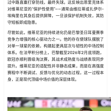
过中路直塞打穿防线，最终失球。这反映出恩里克体系
对维蒂尼亚的“保护性使用”——通常由维拉蒂或扎伊尔-
埃梅里在其身后提供屏障，一旦该保护机制失效，其防
守短板即成隐患。
尽管如此，维蒂尼亚的持续进化仍是巴黎圣日耳曼赛季
竞争力增强的核心驱动力之一。他的存在使球队摆脱了
对单一球星的依赖，构建起更具层次与韧性的中场控制
体系。在法甲积分榜上，巴黎截至2026年2月底领跑，
欧冠亦顺利晋级淘汰赛，其战术成熟度与战绩表现同步
提升。维蒂尼亚的适配性并非静态成果，而是在高强度
赛程中不断调试、反馈与优化的动态过程，这一过程本
身，正是现代顶级中场价值的深层体现。