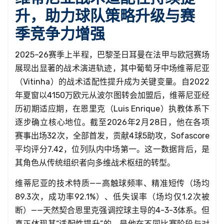
升，助力球队策略升级与赛
季竞争力增强
2025–26赛季上半程，巴黎圣日耳曼在法甲与欧冠赛场
展现出显著的战术演进轨迹，其中葡萄牙中场维蒂尼亚
（Vitinha）的战术适配性提升成为关键变量。自2022
年夏窗以4150万欧元从波尔图转会加盟后，维蒂尼亚经
历初期适应期，在恩里克（Luis Enrique）执教体系下
逐步确立核心地位。截至2026年2月28日，他在各项
赛事出场32次，全部首发，贡献4球5助攻，Sofascore
平均评分7.42，位列队内中场第一。这一数据背后，是
其角色从传统组织者向多维战术枢纽的转型。
维蒂尼亚的技术特质——高触球频率、精准短传（场均
89.3次，成功率92.1%）、低失误率（场均仅1.2次被
断）——天然契合恩里克强调控球主导的4-3-3体系。但
真正体现其“适配性提升”的，是他在不同比赛阶段与对