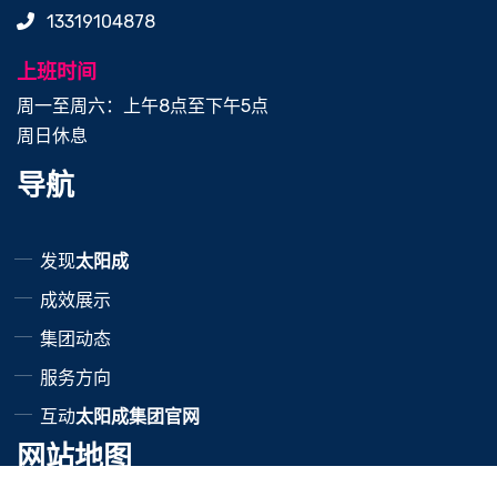
13319104878
上班时间
周一至周六：上午8点至下午5点
周日休息
导航
发现
太阳成
成效展示
集团动态
服务方向
互动
太阳成集团官网
网站地图