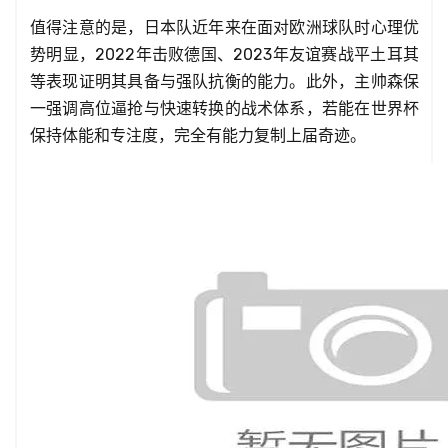
值得注意的是，日本队近年来在面对欧洲球队时心理优
势明显，2022年击败德国、2023年友谊赛战平土耳其
等表现证明其具备与强队抗衡的能力。此外，主帅森保
一强调高位逼抢与快速转换的战术体系，若能在世界杯
保持体能和专注度，完全有能力复制上届奇迹。