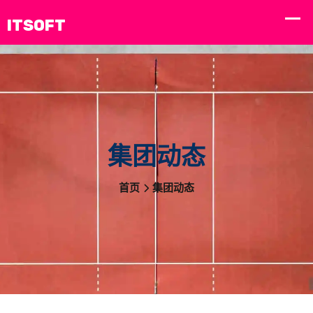
集团动态
首页
集团动态