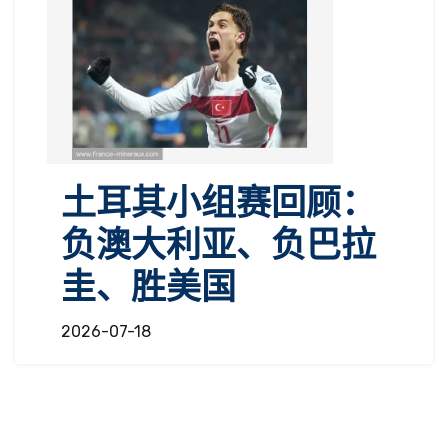
土耳其小组赛回顾：
负澳大利亚、负巴拉
圭、胜美国
2026-07-18