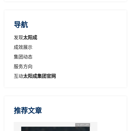
导航
发现
太阳成
成效展示
集团动态
服务方向
互动
太阳成集团官网
推荐文章