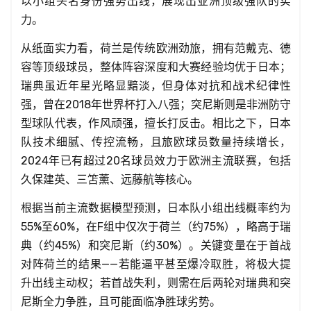
以小组头名身份强势出线，展现出亚洲顶级强队的实
力。
从纸面实力看，荷兰是传统欧洲劲旅，拥有范戴克、德
容等顶级球员，整体阵容深度和大赛经验均优于日本；
瑞典虽近年星光略显黯淡，但身体对抗和战术纪律性
强，曾在2018年世界杯打入八强；突尼斯则是非洲防守
型球队代表，作风顽强，擅长打反击。相比之下，日本
队技术细腻、传控流畅，且旅欧球员数量持续增长，
2024年已有超过20名球员效力于欧洲主流联赛，包括
久保建英、三笘薰、远藤航等核心。
根据当前主流数据模型预测，日本队小组出线概率约为
55%至60%，在F组中仅次于荷兰（约75%），略高于瑞
典（约45%）和突尼斯（约30%）。关键变量在于首战
对阵荷兰的结果——若能逼平甚至爆冷取胜，将极大提
升出线主动权；若首战失利，则需在后两轮对瑞典和突
尼斯全力争胜，且可能面临净胜球劣势。