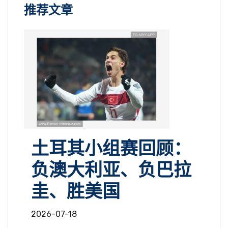
推荐文章
土耳其小组赛回顾：
负澳大利亚、负巴拉
圭、胜美国
2026-07-18