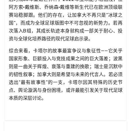
阿方索·戴维斯、乔纳森·戴维等新生代已在欧洲顶级联
赛站稳脚跟。他们的存在，让加拿大不再只是“冰球之
国”，而成为全球足球版图中不可忽视的新势力。若再
次落入B组，其成长轨迹本身就构成一部关于耐心、投
资与全球化培养路径的现代足球启示录。
综合来看，卡塔尔的故事最富争议与象征性——它关乎
国家形象、巨额投入与竞技成果之间的巨大落差；波黑
则是一曲关于辉煌、衰落与重建的挽歌；瑞士是沉默中
的韧性叙事；加拿大则是希望与未来的代言人。若必须
选出“最有故事性”的一支，卡塔尔因其特殊的历史节
点、舆论漩涡与身份困境，或许最能引发关于现代足球
本质的深层讨论。