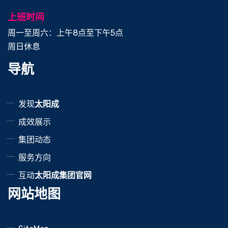
上班时间
周一至周六：上午8点至下午5点
周日休息
导航
发现
太阳成
成效展示
集团动态
服务方向
互动
太阳成集团官网
网站地图