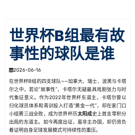
世界杯B组最有故
事性的球队是谁
2026-06-16
在世界杯B组的四支球队——加拿大、瑞士、波黑与卡塔
尔之中，若论“故事性”，卡塔尔无疑最具戏剧张力与时
代象征意义。作为2022年世界杯东道主，卡塔尔曾以
归化球员体系和青训投入打造“黄金一代”，却在家门口
小组赛三战全败，成为世界杯历
太阳成
史上首支零积分
出局的东道主。如今再度出征，虽非主办国，却仍背负
着证明自身足球发展模式可持续性的重压。