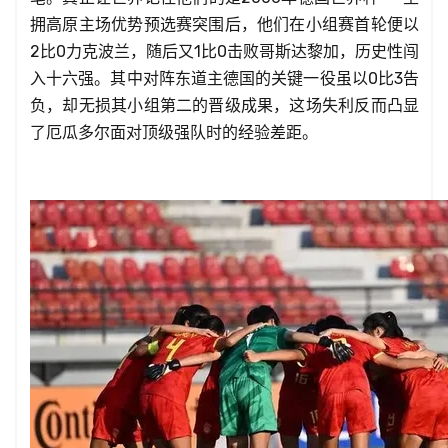
拥高原主场优势预选赛突围后，他们在小组赛首轮便以
2比0力克波兰，随后又1比0击败哥斯达黎加，历史性闯
入十六强。其中对阵东道主德国的关键一役虽以0比3告
负，却无损其小组第二的晋级成果，这场失利反而凸显
了厄瓜多尔面对顶级强队时的经验差距。