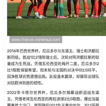
2014年巴西世界杯，厄瓜多尔与东道主、瑞士和洪都拉
斯同组。首战1比2惜败瑞士后，次轮对阵洪都拉斯的较
量成为生死战。凭借瓦伦西亚的梅开二度，厄瓜多尔2
比1取胜保留希望，但末轮与法国的对决中0比0闷平，
因净胜球劣势遗憾出局。此役虽未赢球，却展现出球队
对抗欧洲劲旅的韧性。
2022年卡塔尔世界杯，厄瓜多尔揭幕战即迎战东道
主，凭借老将瓦伦西亚的两粒进球2比0取胜，爆出当届
赛事首个冷门。然而随后0比1负于塞内加尔、1比1平荷