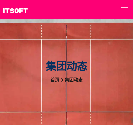
集团动态
首页
集团动态