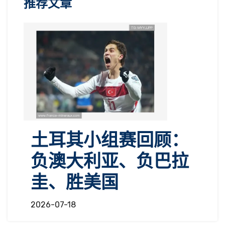
推荐文章
土耳其小组赛回顾：
负澳大利亚、负巴拉
圭、胜美国
2026-07-18