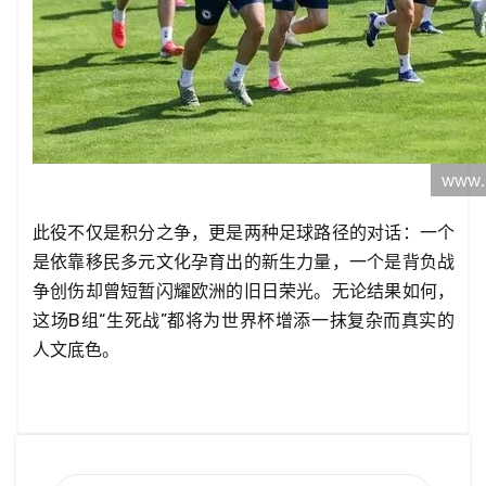
此役不仅是积分之争，更是两种足球路径的对话：一个
是依靠移民多元文化孕育出的新生力量，一个是背负战
争创伤却曾短暂闪耀欧洲的旧日荣光。无论结果如何，
这场B组“生死战”都将为世界杯增添一抹复杂而真实的
人文底色。