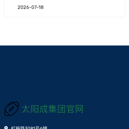
2026-07-18
虹梅路3081号6幢