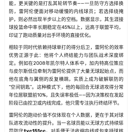
能，更关键的是打乱其轮转节奏——一旦防守方选择换
防，雷阿伦便面对移动缓慢的内线球员；若选择绕掩
护，则必然出现半步以上的空档。数据显示，其生涯接
球投篮命中率长期稳定在45%以上，远高于联盟平均，
印证了跑动质量对出手环境的直接优化。
相较于同时代依赖持球单打的得分后卫，雷阿伦的效率
优势正源于此：他将个人终结能力与团队战术深度绑
定。例如在2008年凯尔特人体系中，加内特高位策应
与皮尔斯低位牵制为雷阿伦提供了大量无球起始点，而
他在底角与翼侧的反复横跳，实质上成为破解联防的
“空间钥匙”。这种模式下，他的每回合无球进攻得分常
年位居联盟前10%，且失误率极低——因为决策权在发起
阶段已由控卫或内线完成，他只需专注执行终结环节。
雷阿伦的跑动价值不仅体现在个人数据，更在于其对球
队进攻流动性的提升。当一名球员能以无球方式持续惩
罚防守
tyc151cc
，对手便无法收缩内线或包夹持球核