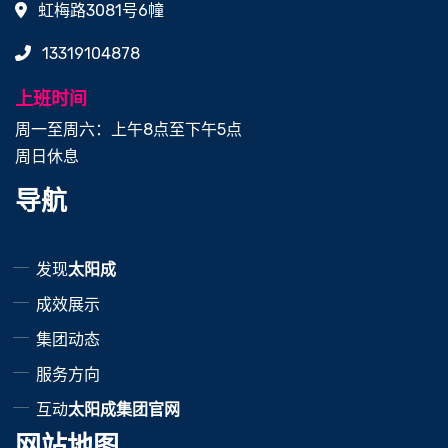
虹梅路3081号6幢
13319104878
上班时间
周一至周六：上午8点至下午5点
周日休息
导航
发现
太阳成
成效展示
集团动态
服务方向
互动
太阳成集团官网
网站地图