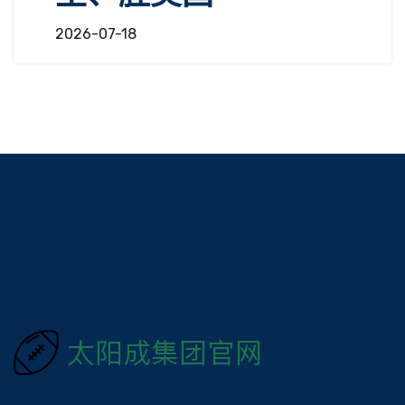
2026-07-18