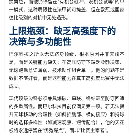
换角色，而他仍停留在“有机会就冲，没机会就等”的单
一模式。这种局限性在法甲尚可掩盖，但在欧冠或国家
德比级别的对抗中无处遁形。
上限瓶颈：缺乏高强度下的
决策与多功能性
巴尔科拉之所以无法跻身顶级，根本原因并非天赋不
足，而是关键能力缺失：在高压防守下缺乏冷静决策、
无球跑动意识薄弱、技术动作组合单一。他的问题不是
数据不够好看，而是这些能力在真正高强度比赛中无法
成立。
现代顶级边锋必须兼具爆破、串联、终结甚至防守回追
的多重属性。而巴尔科拉目前仅满足第一项。若无法提
升无球移动的合理性（如斜插肋部、横向接应）和持球
时的选择多样性（如减速观察、短传配合），他的天花
板将永远停留在“优秀爆点”，而非“比赛主宰者”。