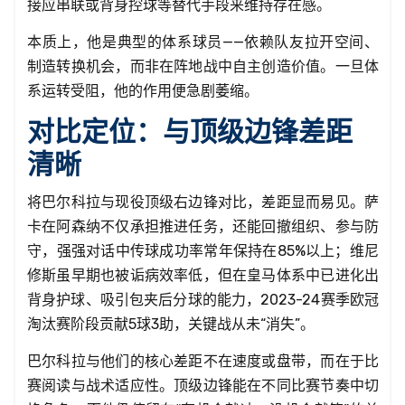
接应串联或背身控球等替代手段来维持存在感。
本质上，他是典型的体系球员——依赖队友拉开空间、
制造转换机会，而非在阵地战中自主创造价值。一旦体
系运转受阻，他的作用便急剧萎缩。
对比定位：与顶级边锋差距
清晰
将巴尔科拉与现役顶级右边锋对比，差距显而易见。萨
卡在阿森纳不仅承担推进任务，还能回撤组织、参与防
守，强强对话中传球成功率常年保持在85%以上；维尼
修斯虽早期也被诟病效率低，但在皇马体系中已进化出
背身护球、吸引包夹后分球的能力，2023-24赛季欧冠
淘汰赛阶段贡献5球3助，关键战从未“消失”。
巴尔科拉与他们的核心差距不在速度或盘带，而在于比
赛阅读与战术适应性。顶级边锋能在不同比赛节奏中切