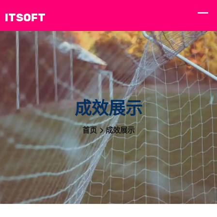
成效展示
首页
成效展示