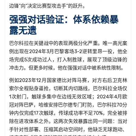
边锋”向“决定比赛型攻击手”的跃升。
强强对话验证：体系依赖暴
露无遗
巴尔科拉在关键战中的表现两极分化严重。唯一高光案
例出现在2024年3月巴黎客场3-2逆转里昂一役，他全
场完成5次成功过人，打入制胜球，展现了顶级边锋的
冲击力。但更多时候，他在强强对话中被系统性限制。
例如2023年12月国家德比对阵马赛，对方右后卫克林
索尔全程贴身逼抢，切断其内切路线，巴尔科拉全场仅
1次射门，触球多集中在边线无效区域；2024年4月欧
冠对阵巴萨，哈维安排巴尔德专门盯防，巴尔科拉70分
钟内仅完成17次触球，传球成功率不足70%，完全被排
除在进攻体系之外。这两次失效暴露出同一问题：当对
手针对性部署、压缩其启动空间时，他缺乏无球跑动、