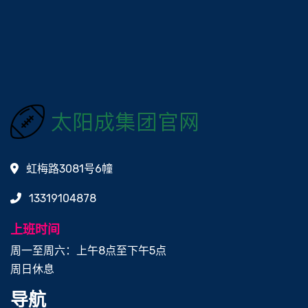
虹梅路3081号6幢
13319104878
上班时间
周一至周六：上午8点至下午5点
周日休息
导航