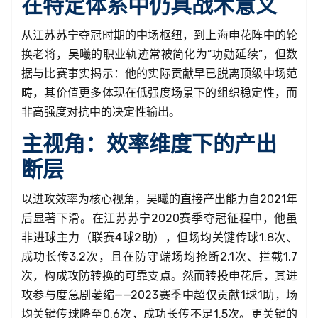
在特定体系中仍具战术意义
从江苏苏宁夺冠时期的中场枢纽，到上海申花阵中的轮
换老将，吴曦的职业轨迹常被简化为“功勋延续”，但数
据与比赛事实揭示：他的实际贡献早已脱离顶级中场范
畴，其价值更多体现在低强度场景下的组织稳定性，而
非高强度对抗中的决定性输出。
主视角：效率维度下的产出
断层
以进攻效率为核心视角，吴曦的直接产出能力自2021年
后显著下滑。在江苏苏宁2020赛季夺冠征程中，他虽
非进球主力（联赛4球2助），但场均关键传球1.8次、
成功长传3.2次，且在防守端场均抢断2.1次、拦截1.7
次，构成攻防转换的可靠支点。然而转投申花后，其进
攻参与度急剧萎缩——2023赛季中超仅贡献1球1助，场
均关键传球降至0.6次，成功长传不足1.5次。更关键的