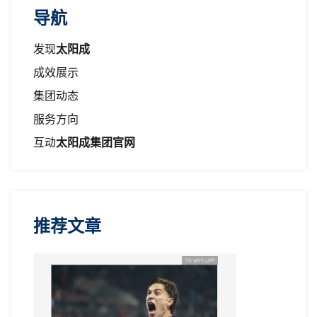
导航
发现
太阳成
成效展示
集团动态
服务方向
互动
太阳成集团官网
推荐文章