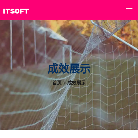
成效展示
首页
成效展示