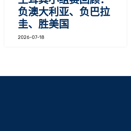
负澳大利亚、负巴拉
圭、胜美国
2026-07-18