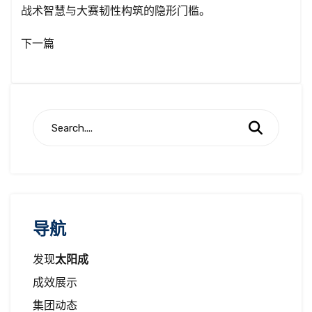
战术智慧与大赛韧性构筑的隐形门槛。
下一篇
导航
发现
太阳成
成效展示
集团动态