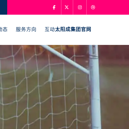
动态
服务方向
互动
太阳成集团官网