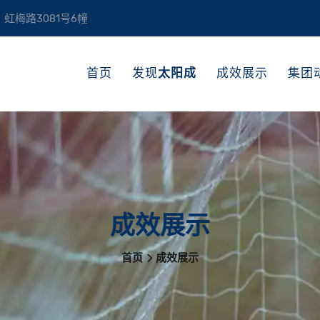
虹梅路3081号6幢
首页
发现
太阳成
成效展示
集团
成效展示
首页
成效展示