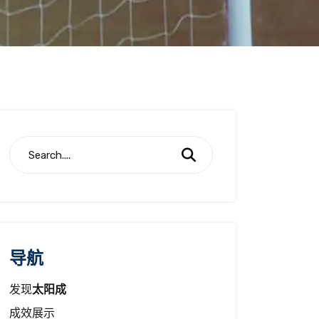
导航
发现
太阳成
成效展示