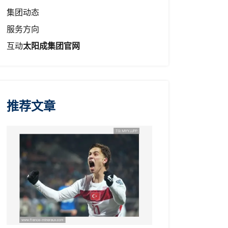
集团动态
服务方向
互动
太阳成集团官网
推荐文章