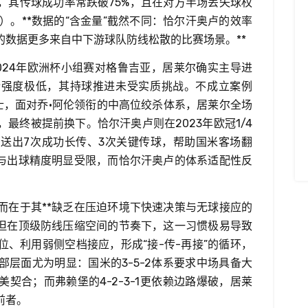
，其传球成功率常跌破75%，且在对方半场丢失球权
巴西顽
德国队争冠形势
0%）。**数据的“含金量”截然不同：恰尔汗奥卢的效率
数据更多来自中下游球队防线松散的比赛场景。**
仍难阻
最新动态
024年欧洲杯小组赛对格鲁吉亚，居莱尔确实主导进
2026-06-25
抢强度极低，其持球推进未受实质挑战。不成立案例
士，面对乔·阿伦领衔的中高位绞杀体系，居莱尔全场
最终被提前换下。恰尔汗奥卢则在2023年欧冠1/4
送出7次成功长传、3次关键传球，帮助国米客场翻
度与出球精度明显受限，而恰尔汗奥卢的体系适配性反
而在于其**缺乏在压迫环境下快速决策与无球接应的
，但在顶级防线压缩空间的节奏下，这一习惯极易导致
、利用弱侧空档接应，形成“接-传-再接”的循环，
层面尤为明显：国米的3-5-2体系要求中场具备大
契合；而弗赖堡的4-2-3-1更依赖边路爆破，居莱
前者。