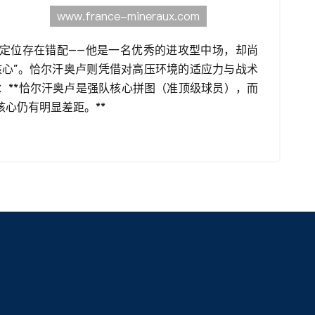
定位存在错配——他是一名优秀的进攻型中场，却尚
核心”。恰尔汗奥卢则凭借对高压环境的适应力与战术
：**恰尔汗奥卢是强队核心拼图（准顶级球员），而
心仍有明显差距。**