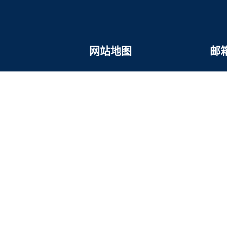
网站地图
邮
阳成
SiteMap
示
态
向
阳成集团官网