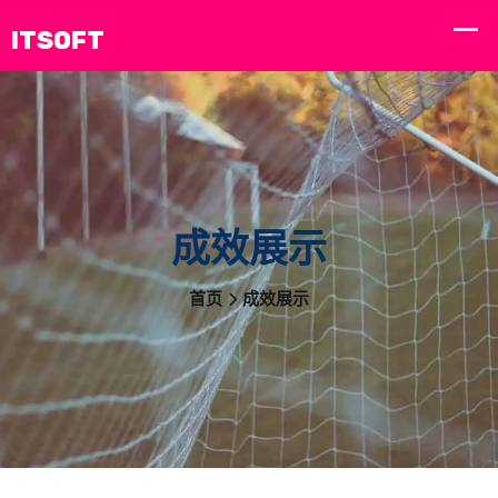
成效展示
首页
成效展示