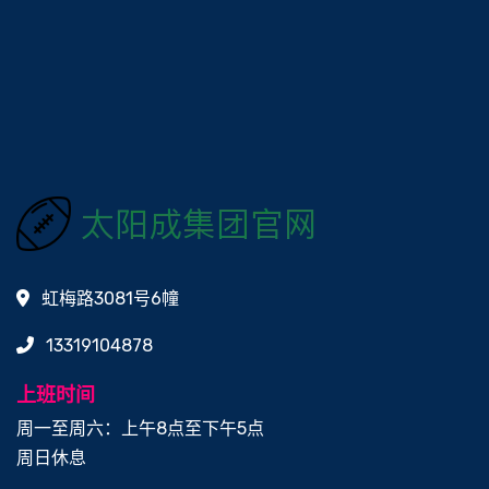
虹梅路3081号6幢
13319104878
上班时间
周一至周六：上午8点至下午5点
周日休息