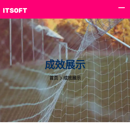
成效展示
首页
成效展示