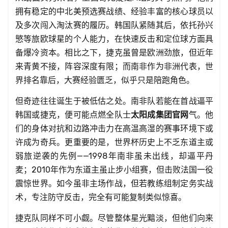
拥有稳定的中北美预选赛战绩、经验丰富的核心球员以
及多次闯入淘汰赛的履历。韩国队紧随其后，依托孙兴
慜等旅欧球星的个人能力，在快速反击和定位球方面具
备爆冷资本。相比之下，捷克虽曾是欧洲劲旅，但近年
来青黄不接，阵容深度有限；而南非作为非洲代表，世
界排名靠后，大赛经验匮乏，似乎只是陪跑角色。
但奇迹往往诞生于被低估之处。南非队若能在首战逼平
韩国或捷克，便可能点燃全队士
太阳成集团官网
气。他
们的身体对抗和边路冲击力在高温高湿的赛事环境下或
许成为奇兵。更重要的是，世界杯历史上不乏东道主或
弱旅逆袭的先例——1998年南非虽未出线，却逼平丹
麦；2010年作为东道主虽止步小组赛，但击败法国一役
震惊世界。如今虽非主场作战，但若教练组制定务实战
术，专注防守反击，完全有可能复制类似惊喜。
捷克队同样不可小觑。尽管整体星光黯淡，但他们向来