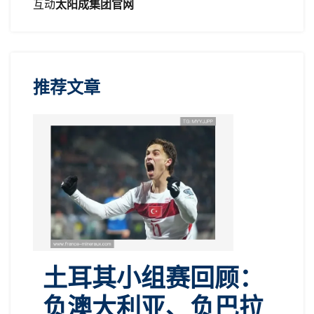
互动
太阳成集团官网
推荐文章
土耳其小组赛回顾：
负澳大利亚、负巴拉