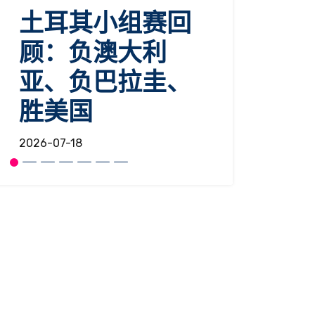
土耳其小组赛回
埃及战
顾：负澳大利
锁定世
亚、负巴拉圭、
第二
胜美国
2026-07-10
2026-07-18