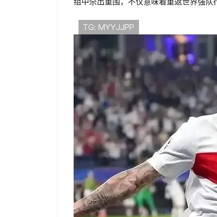
组中杀出重围，不仅意味着重返世界强队