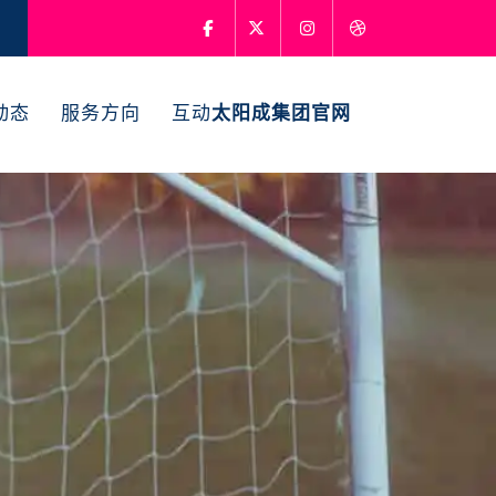
动态
服务方向
互动
太阳成集团官网