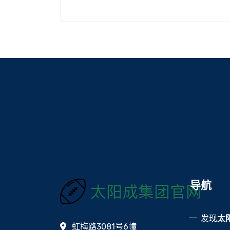
导航
发现
太
虹梅路3081号6幢