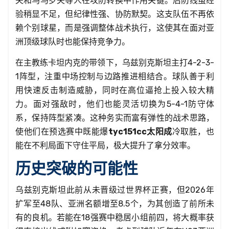
夫和乌马罗夫等人在攻防转换中作用关键。后防线虽经
验稍显不足，但纪律性强、协防默契。这支队伍不再依
赖个别球星，而是强调整体战术执行，这使其在面对亚
洲顶级球队时也能保持竞争力。
在主教练卡坦内克的带领下，乌兹别克斯坦主打4-2-3-
1阵型，注重中场控制与边路推进相结合。球队善于利
用快速反击制造威胁，同时在高位逼抢上投入较大精
力。面对强敌时，他们也能灵活切换为5-4-1防守体
系，保持阵型紧凑。这种务实而富有弹性的战术思路，
使他们在预选赛中既能爆
tyc151cc太阳成
冷取胜，也
能在不利局面下守住平局，极大提升了拿分效率。
历史突破的可能性
乌兹别克斯坦此前从未晋级过世界杯正赛，但2026年
扩军至48队、亚洲名额增至8.5个，为其创造了前所未
有的良机。若能在18强赛中稳居小组前四，将大概率获